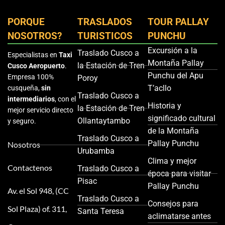
PORQUE
TRASLADOS
TOUR PALLAY
NOSOTROS?
TURISTICOS
PUNCHU
Excursión a la
Traslado Cusco a
Especialistas en
Taxi
Montaña Pallay
la Estación de Tren
Cusco Aeropuerto
.
Punchu del Apu
Empresa 100%
Poroy
T’acllo
cusqueña,
sin
Traslado Cusco a
intermediarios
, con el
Historia y
la Estación de Tren
mejor servicio directo
significado cultural
Ollantaytambo
y seguro.
de la Montaña
Traslado Cusco a
Pallay Punchu
Nosotros
Urubamba
Clima y mejor
Contactenos
Traslado Cusco a
época para visitar
Pisac
Pallay Punchu
Av. el Sol 948, (CC
Traslado Cusco a
Consejos para
Sol Plaza) of. 311,
Santa Teresa
aclimatarse antes