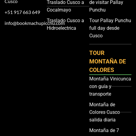
Cusco
Traslado Cusco a
de visitar Pallay
Cocalmayo
Punchu
+51 917 663 649
Traslado Cusco a
Tour Pallay Punchu
info@bookmachupicchu.com
Hidroelectrica
full day desde
Cusco
TOUR
MONTAÑA DE
COLORES
Montaña Vinicunca
con guía y
transporte
Montaña de
Colores Cusco
salida diaria
Montaña de 7