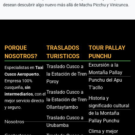
desean descubrir algo nuevo más allá de Machu Picchu y Vinicunca.
PORQUE
TRASLADOS
TOUR PALLAY
NOSOTROS?
TURISTICOS
PUNCHU
Excursión a la
Traslado Cusco a
Especialistas en
Taxi
Montaña Pallay
la Estación de Tren
Cusco Aeropuerto
.
Punchu del Apu
Empresa 100%
Poroy
T’acllo
cusqueña,
sin
Traslado Cusco a
intermediarios
, con el
Historia y
la Estación de Tren
mejor servicio directo
significado cultural
Ollantaytambo
y seguro.
de la Montaña
Traslado Cusco a
Pallay Punchu
Nosotros
Urubamba
Clima y mejor