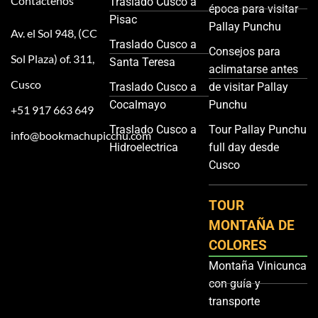
Contactenos
Traslado Cusco a
época para visitar
Pisac
Pallay Punchu
Av. el Sol 948, (CC
Traslado Cusco a
Consejos para
Sol Plaza) of. 311,
Santa Teresa
aclimatarse antes
Cusco
Traslado Cusco a
de visitar Pallay
Cocalmayo
Punchu
+51 917 663 649
Traslado Cusco a
Tour Pallay Punchu
info@bookmachupicchu.com
Hidroelectrica
full day desde
Cusco
TOUR
MONTAÑA DE
COLORES
Montaña Vinicunca
con guía y
transporte